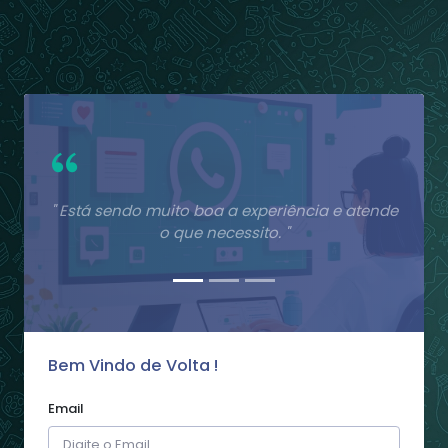
" Está sendo muito boa a experiência e atende
o que necessito. "
Bem Vindo de Volta !
Email